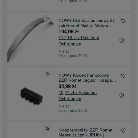
05 sierpnia 2026
NOWY Błotnik aluminiowy 27
cali Romet Mistral Meteor
Kometa Laura PRL
104,99 zł
112,16 zł z Pakietem
Ochronnym
Mielec
05 sierpnia 2026
NOWY Klocek hamulcowy
ZZR Romet Jaguar Huragan
Karat Flaming Wigry PRL
34,99 zł
40,24 zł z Pakietem
Ochronnym
Mielec
05 sierpnia 2026
Klosz lampki tył ZZR Romet
Mesko Łucznik JRU841