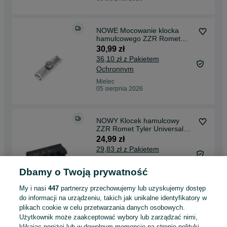
NOWE Mocowanie klocka
hamulcowego ZZR Romet
Universal Tyler PRL
30,99 zł
36,10 zł z Pakietem
Ochronnym
Mielec
05 sierpnia 2026
NOWY Klocek hamulcowy
ZZR Romet Tyler Universal
PRL 4 cm
24,99 zł
29,83 zł z Pakietem
Ochronnym
Dbamy o Twoją prywatność
Mielec
05 sierpnia 2026
My i nasi
447
partnerzy przechowujemy lub uzyskujemy dostęp
do informacji na urządzeniu, takich jak unikalne identyfikatory w
plikach cookie w celu przetwarzania danych osobowych.
Śruba Siodełka Romet Wigry
Użytkownik może zaakceptować wybory lub zarządzać nimi,
Jubilat Wagant Orkan
klikając poniżej lub w dowolnym momencie na stronie polityki