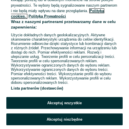
25 zł
prywatności. Te wybory będą sygnalizowane naszym partnerom
29,89 zł z Pakietem
i nie będą miały wpływu na dane przeglądania.
Polityka
Ochronnym
cookies,
Polityka Prywatności
Mielec
Wraz z naszymi partnerami przetwarzamy dane w celu
05 sierpnia 2026
zapewnienia:
Użycie dokładnych danych geolokalizacyjnych. Aktywne
skanowanie charakterystyki urządzenia do celów identyfikacji.
Rozumienie odbiorców dzięki statystyce lub kombinacji danych
1
...
34
...
303
z różnych źródeł. Przechowywanie informacji na urządzeniu lub
dostęp do nich. Pomiar efektywności reklam. Rozwój i
ulepszanie usług. Tworzenie profili w celu personalizacji treści.
Tworzenie profili w celu spersonalizowanych reklam.
Wykorzystywanie ograniczonych danych do wyboru reklam.
Wykorzystywanie ograniczonych danych do wyboru treści.
Pomiar efektywności treści. Wykorzystanie profili do wyboru
spersonalizowanych reklam. Wykorzystywanie profili w celu
doboru spersonalizowanych treści.
Lista partnerów (dostawców)
Akceptuj wszystkie
Akceptuj niezbędne
Zadzwoń / SMS