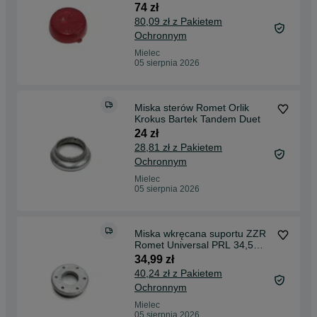
74 zł
80,09 zł z Pakietem
Ochronnym
Mielec
05 sierpnia 2026
Miska sterów Romet Orlik
Krokus Bartek Tandem Duet
24 zł
28,81 zł z Pakietem
Ochronnym
Mielec
05 sierpnia 2026
Miska wkręcana suportu ZZR
Romet Universal PRL 34,5
mm
34,99 zł
40,24 zł z Pakietem
Ochronnym
Mielec
05 sierpnia 2026