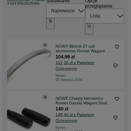
Sortowanie
Opcje
3 024 OGŁOSZENIA
przeglądania
NOWY Błotnik 27 cali
aluminiowy Romet Wagant
Gazela Mistral Meteor PRL
104,99 zł
112,16 zł z Pakietem
Ochronnym
Mielec
05 sierpnia 2026
NOWE Chwyty kierownicy
Romet Gazela Wagant Duet
Derby Turing
140 zł
148,40 zł z Pakietem
Ochronnym
Mielec